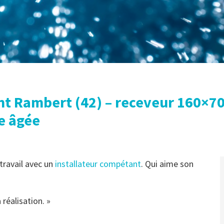
int Rambert (42) – receveur 160×7
e âgée
travail avec un
installateur compétant
. Qui aime son
 réalisation. »