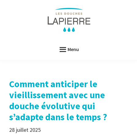
Passer
Passer
au
au
contenu
pied
principal
de
Les
Les
page
Douches
Douches
LAPIERRE
Menu
LAPIERRE
Comment anticiper le
vieillissement avec une
douche évolutive qui
s’adapte dans le temps ?
28 juillet 2025